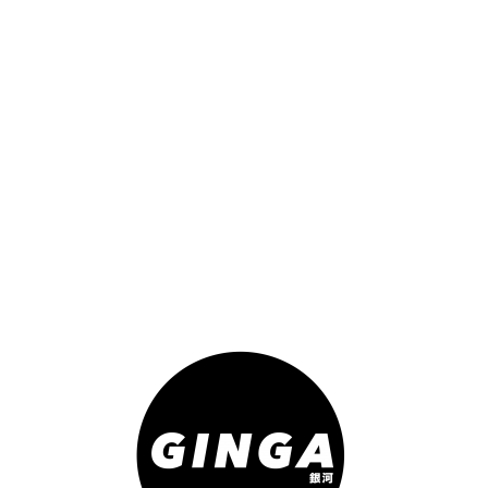
J’ACCUSE « LA HAINE »
https://www.youtube.com/watch?v=m5y3e9mDzd8